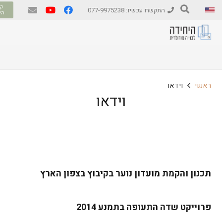
קב
התקשרו עכשיו: 077-9975238
הי
ראשי
וידאו
וידאו
תכנון והקמת מועדון נוער בקיבוץ בצפון הארץ
פרוייקט שדה התעופה בתמנע 2014