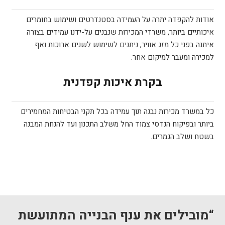
אודות להקפדה יתרה על העמידה בסטנדרטים ושימוש בחומרים
איכותיים ביותר, משרדי המכירות שנבנים על-ידנו עמידים בצורה
איתנה בפני כל מזג אוויר, ניתנים לשימוש לשנים ארוכות ואף
למכירה ומעבר למיקום אחר.
בקרת איכות קפדנית
כל במשרד מכירות נבנה תוך עמידה בכל תקני הבטיחות המחמירים
ביותר ובפיקוח הנדסי צמוד החל משלב התכנון ועד להנחת המבנה
בשטח ושלב הגמרים.
אאורה
בנית מבנה משרדים חדש עבור חברת טרייד מוביל אשדוד
בר און (משרד מכירות)
גלי ליסינג
טבריה
מגדלי נתנאל
מכולת חדר ישיבות – תדהר
מנרב חולון
פז בתי זיקוק
פרשקובסקי
צהלה
צמרות גליל ים
שיכון ובינוי
“מובילים את ענף הבנייה המתועשת