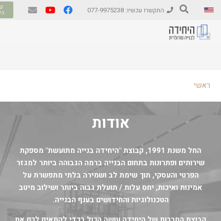
קב
התקשרו עכשיו: 077-9975238
הי
ראשי
אודות
החל משנת 1991, קבוצת "היחידה בנייה מתועשת" מספקת
שירותים ופתרונות בתחום הבנייה ברמה הגבוהה ביותר למגזר
הפרטי והעסקי, תוך שימת לב ושמירה בלתי מתפשרת על
אמינות ואיכות, יחס עלות / תועלת גבוה ביותר ושילוב מיטב
הטכנולוגיות והחידושים בענף הבנייה.
קבוצת החברות של היחידה עושה הכול בכדי להתאים לכם את