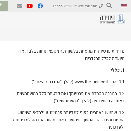
קב
התקשרו עכשיו: 077-9975238
הי
מדיניות פרטיות זו מנוסחת בלשון זכר מטעמי נוחות בלבד, אך
מיועדת לכלל המגדרים.
1. כללי
1.1. אתר www.the-unit.co.il (להלן: "החברה / האתר")
1.2. החברה מכבדת את פרטיותך ואת פרטיות כלל המשתמשים
באתריה ובשירותיה (להלן: "המשתמשים").
1.3. שימוש באתרים כפוף למדיניות פרטיות זו ולתנאי השימוש
המפורסמים בהם. המשך שימושך באתר מהווה הסכמה למדיניות זו
ולעדכוניה.