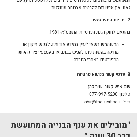
המשתמשים בהתאם לסטנדרטים מחייבים (כגון PCI DSS). עם
זאת, אין אפשרות להבטיח אבטחה מוחלטת.
7. זכויות המשתמש
בהתאם לחוק הגנת הפרטיות, התשמ"א-1981:
המשתמש רשאי לעיין במידע אודותיו, לבקש תיקון או
מחיקה.בקשות ניתן להגיש בכתב או באמצעי יצירת הקשר
המפורטים באתרי החברה.
8. פרטי קשר בנושא פרטיות
שם איש קשר: שיר כהן
טלפון: 077-997-5238
מייל: shir@the-unit.co.il
“מובילים את ענף הבנייה המתועשת
כבר 30 שנה.”