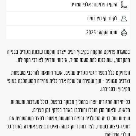
היקף הפרויקט: אלפי מטרים
לקוח: קיבוץ רעים
שנת הקמה: 2025
במסגרת פרויקט ההקמה בקיבוץ רעים ייצרנו והקמנו שכונת מגורים בבנייה
מתקדמת, שתוכננה לתת מענה מהיר, איכותי ומדויק לצורכי הקהילה.
הפרויקט כלל מספר דגמי מגורים שונים, אשר הותאמו להרכבי משפחות
וצרכים מגוונים – תוך שמירה על שפה אדריכלית אחידה המשתלבת באופי
הקיבוץ ובסביבתו.
כל יחידות המגורים יוצרו בתהליך מבוקר במפעל, כולל מערכות ותשתיות
מלאות, ולאחר מכן הובלו והורכבו באתר בפרקי זמן קצרים.
שיטות של בנייה מודולרית ובנייה מתועשת אפשרו לקצר משמעותית את
זמני הביצוע בשטח, לצד רמת דיוק גבוהה ואיכות ביצוע אחידה לאורך כל
שלבי הפרויקט.