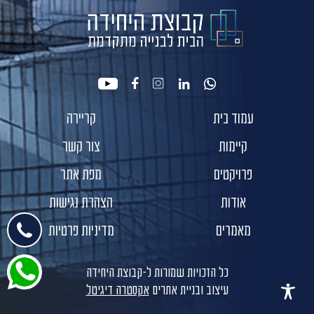
youtube
facebook
instagram
linkedin
whatsapp
עמוד בית
קריירה
קיימות
צור קשר
פרויקטים
מפת אתר
אודות
הצהרת נגישות
מאמרים
מדיניות פרטיות
כל הזכויות שמורות ל-קבוצת היחידה
עיצוב ובניית אתרים
אקסטרה דיגיטל