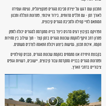
התכנון שם דגש על יצירת סביבת מגורים פונקציונלית, נעימה ועמידה
לאורך זמן – עם חללים מרווחים, בידוד איכותי, פתרונות הצללה ותכנון
המותאם לחיי קהילה ולסביבת מגורים קיבוצית.
הפרויקט בקיבוץ רעים מדגים כיצד בנייה מתקדמת למגורים יכולה לספק
פתרון רחב היקף להקמת שכונות מגורים בזמן קצר – תוך שילוב בין מהירות
הקמה, איכות תכנון, גמישות ביצוע ויכולת התאמה לצרכים משתנים.
בקבוצת היחידה אנו מתמחים בהקמת שכונות מגורים, מבנים קהילתיים
ופתרונות מגורים בבנייה מתקדמת עבור קיבוצים, יישובים, רשויות וגופים
ציבוריים ברחבי הארץ.
play