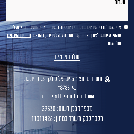
אני מאשר/ת כי הפרטים שמסרתי בטופס זה נמסרו מרצוני החופשי, וכי ידוע לי
שהמידע ישמש לצורך יצירת קשר ומתן מענה לפנייתי, בהתאם ל
מדיניות הפרטיות
של האתר.
משרדים ותצוגה: ישראל פולק 31, קרית גת
8785*
office@the-unit.co.il
מספר קבלן רשום: 29530
מספר ספק משרד בטחון: 11011426