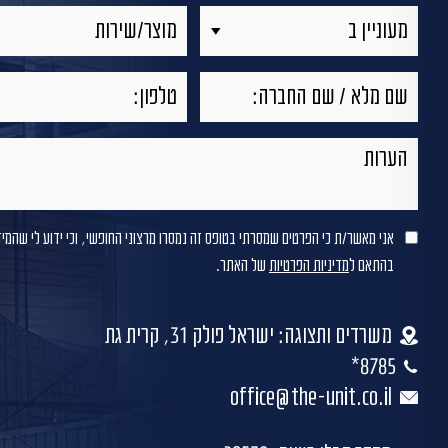
אני מאשר/ת כי הפרטים שמסרתי בטופס זה נמסרו מרצוני החופשי, וכי ידוע לי שהמי
בהתאם ל
מדיניות הפרטיות
של האתר.
משרדים ותצוגה: ישראל פולק 31, קרית גת
8785*
office@the-unit.co.il