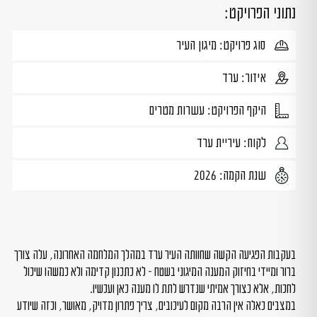
נתוני הפרויקט:
סוג פרויקט: מיגון העיר
איזור: ערד
היקף הפרויקט: עשרות מטרים
לקוח: עיריית ערד
שנת הקמה: 2026
בעקבות הפגיעה הקשה שחוותה העיר ערד במהלך המלחמה האחרונה, עלה צורך
ברור ומיידי בחיזוק המענה המיגוני בשטח – לא כתכנון קדימה ולא כמשהו שיכול
לחכות, אלא כצורך אמיתי שנדרש לתת לו מענה כאן ועכשיו.
במצבים כאלה אין הרבה מקום לעיכובים, צריך פתרון מדויק, מאושר, וכזה שיודע