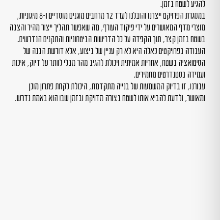
להגיע לשטח בזמן.
במסגרת הפרויקט ייצרנו והובלנו לערד 12 מרחבים מוגנים מוסדיים ו-8 מיגוניות,
מוצרי מדף המאושרים על ידי פיקוד העורף, מה שאפשר תהליך ייצור מהיר והצבה
בשטח בזמן קצר, תוך הקפדה על כל הדרישות הביטחוניות והתקנים הנדרשים.
העבודה בפרויקטים כאלה היא לא רק עניין של ביצוע, אלא דורשת הבנה של
הסיטואציה בשטח, אחריות אמיתית ויכולת להגיב מהר מבלי לוותר על דיוק, איכות
ועמידה בסטנדרטים מחמירים.
עבורנו, זו בדיוק המשמעות של בנייה מתקדמת, היכולת לקחת פתרון מוכן
ומאושר, ולדעת להביא אותו לשטח בצורה מדויקת ובזמן שבו הוא באמת נדרש.