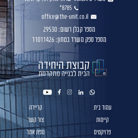
8785*
office@the-unit.co.il
מספר קבלן רשום: 29530
מספר ספק משרד בטחון: 11011426
youtube
facebook
instagram
linkedin
whatsapp
עמוד בית
קריירה
קיימות
צור קשר
פרויקטים
מפת אתר