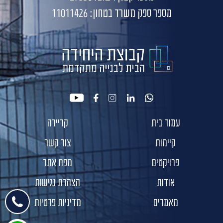
מספר ספק משרד בטחון: 11011426
youtube
facebook
instagram
linkedin
whatsapp
עמוד בית
קריירה
קיימות
צור קשר
פרויקטים
מפת אתר
אודות
הצהרת נגישות
מאמרים
מדיניות פרטיות