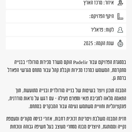
איזור: מרכז הארץ
היקף הפרויקט:
לקוח: פדאליר
שנת הקמה: 2025
במסגרת הפרויקט עבור
Padelir
הוקם משרד מכירות מודולרי בבנייה
מתקדמת, המשמש כמרכז מכירות וקבלת קהל עבור מתחם מגרשי הפאדל
ברמת גן.
המבנה תוכנן ויוצר בשיטות של בנייה מודולרית ובנייה מתועשת, תוך
התאמה מלאה לסביבת פנאי וספורט פעילה – עם דגש על נראות מודרנית,
פונקציונליות וחוויית משתמש נעימה עבור המבקרים במתחם.
חזית המבנה משלבת ויטרינות זכוכית רחבות, אזורי כניסה מקורים ומעטפת
נקייה וממותגת, היוצרים מבנה מסחרי מעוצב בעל חשיפה גבוהה ונוכחות