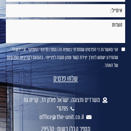
אני מאשר/ת כי הפרטים שמסרתי בטופס זה נמסרו מרצוני החופשי, וכי ידוע לי
שהמידע ישמש לצורך יצירת קשר ומתן מענה לפנייתי, בהתאם ל
מדיניות הפרטיות
של האתר.
משרדים ותצוגה: ישראל פולק 31, קרית גת
8785*
office@the-unit.co.il
מספר קבלן רשום: 29530