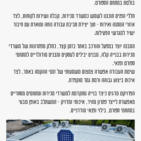
בולטת במתחם הספורט.
חללי הפנים תוכננו לשמש כמשרד מכירות, קבלה ושירות לקוחות, לצד
אזורי המתנה ואירוח – תוך יצירת סביבת עבודה נוחה ומוארת עם חיבור
ישיר למגרשי הפעילות.
המבנה יוצר במפעל והורכב באתר בזמן קצר, כחלק מפתרונות של משרדי
מכירות בבנייה קלה, מבנים יבילים לעסקים ומבנים מודולריים למתחמי
ספורט ופנאי.
שיטת העבודה אפשרה צמצום משמעותי של זמני ההקמה באתר, לצד
איכות ביצוע גבוהה ורמת גמר מוקפדת.
הפרויקט מדגים כיצד בנייה מתקדמת למשרדי מכירות ומתחמים מסחריים
מאפשרת לייצר פתרון מהיר, איכותי ומדויק – המשתלב באופן טבעי
במתחמי ספורט, בילוי ופנאי מודרניים.