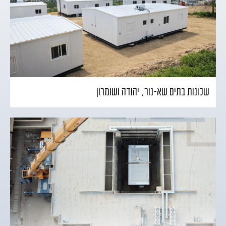
שכונות בתים שא-נור, יהודה ושומרון