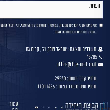
אני מאשר/ת כי הפרטים שמסרתי בטופס זה נמסרו מרצוני החופשי, וכי ידוע לי שהמי
בהתאם ל
מדיניות הפרטיות
של האתר.
משרדים ותצוגה: ישראל פולק 31, קרית גת
8785*
office@the-unit.co.il
מספר קבלן רשום: 29530
מספר ספק משרד בטחון: 11011426
עמוד
youtube
facebook
instagram
linkedin
whatsapp