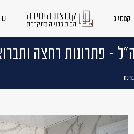
קטלוגים
שיק
״ל – פתרונות רחצה ותברו
תקדמת