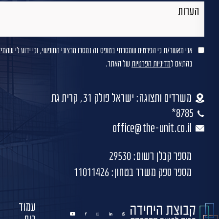
אני מאשר/ת כי הפרטים שמסרתי בטופס זה נמסרו מרצוני החופשי, וכי ידוע לי שהמי
בהתאם ל
מדיניות הפרטיות
של האתר.
משרדים ותצוגה: ישראל פולק 31, קרית גת
8785*
office@the-unit.co.il
מספר קבלן רשום: 29530
מספר ספק משרד בטחון: 11011426
עמוד
youtube
facebook
instagram
linkedin
whatsapp