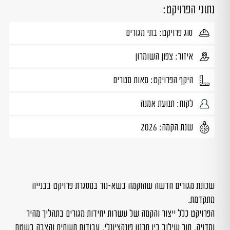
נתוני הפרויקט:
סוג פרויקט: בתי מגורים
איזור: צפון השומרון
היקף הפרויקט: מאות מטרים
לקוח: תנועת אמנה
שנת הקמה: 2026
שכונת מגורים חדשה שהוקמה בשא-נור במסגרת פרויקט בבנייה
מתקדמת.
הפרויקט כלל ייצור והקמה של עשרות יחידות מגורים בתהליך מהיר
ומדויק, תוך שילוב בין תכנון פונקציונלי, עבודות תשתית והצבה בשטח