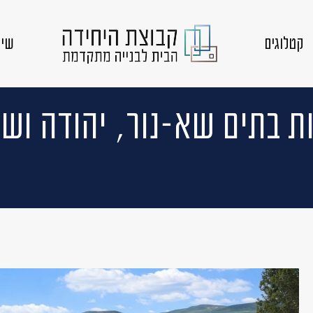
קטלוגים
שיק
ת בתים שא-נור, יהודה ושו