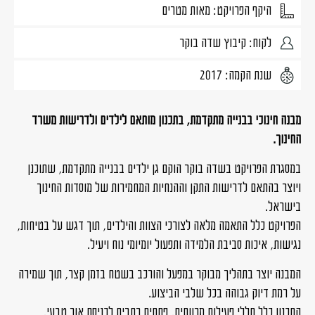
היקף הפרויקט: מאות מטרים
לקוח: קיבוץ שדה בוקר
שנת הקמה: 2017
מבנה חינוכי בבנייה מתקדמת, בתכנון מותאם לילדים ולדרישות משרד
החינוך.
במסגרת הפרויקט בשדה בוקר הוקם גן ילדים בבנייה מתקדמת, שתוכנן
ויוצר בהתאם לדרישות התקן וההנחיות המחמירות של מוסדות החינוך
בישראל.
הפרויקט כלל התאמה מלאה לצורכי הצוות והילדים, תוך דגש על בטיחות,
נגישות, איכות סביבת הלמידה ותפעול יומיומי נוח ויעיל.
המבנה יוצר בתהליך מבוקר במפעל והורכב בשטח בזמן קצר, תוך שמירה
על רמת דיוק גבוהה בכל שלבי הביצוע.
התכנון כלל חללי פעילות מרווחים, פתחים רחבים לכניסת אור טבעי,