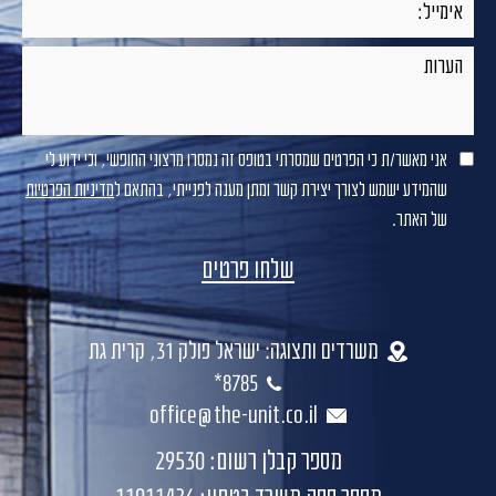
אני מאשר/ת כי הפרטים שמסרתי בטופס זה נמסרו מרצוני החופשי, וכי ידוע לי
שהמידע ישמש לצורך יצירת קשר ומתן מענה לפנייתי, בהתאם ל
מדיניות הפרטיות
של האתר.
משרדים ותצוגה: ישראל פולק 31, קרית גת
8785*
office@the-unit.co.il
מספר קבלן רשום: 29530