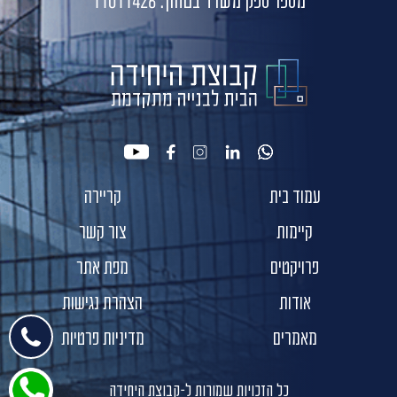
מספר ספק משרד בטחון: 11011426
youtube
facebook
instagram
linkedin
whatsapp
עמוד בית
קריירה
קיימות
צור קשר
פרויקטים
מפת אתר
אודות
הצהרת נגישות
מאמרים
מדיניות פרטיות
כל הזכויות שמורות ל-קבוצת היחידה