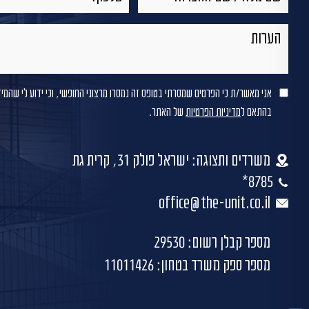
אני מאשר/ת כי הפרטים שמסרתי בטופס זה נמסרו מרצוני החופשי, וכי ידוע לי שהמי
בהתאם ל
מדיניות הפרטיות
של האתר.
משרדים ותצוגה: ישראל פולק 31, קרית גת
8785*
office@the-unit.co.il
מספר קבלן רשום: 29530
מספר ספק משרד בטחון: 11011426