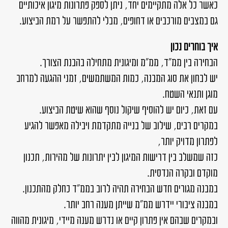
כאשר כל אלה מתקיימים יחד, ניתן לספק פתרונות מיגון איכותיים
גם במצבים מורכבים או דחופים, מבלי להתפשר על רמת הביצוע.
איך בוחרים נכון
הבחירה בין ממ"ד, ממ"מ ומיגונית מתחילה בהבנת הצורך.
יש לבחון את סוג המבנה, כמות המשתמשים, זמני ההגעה למרחב
מוגן ותנאי השטח.
עם זאת, כיום יש להוסיף שיקול נוסף שהוא שיטת הביצוע.
במקרים רבים, שילוב של בנייה מתקדמת ויבילה מאפשר להגיע
לפתרון מדויק יותר,
כזה שמשלב בין דרישות המיגון לבין יתרונות של מהירות, תכנון
מוקדם ובקרה הנדסית.
במבנה מגורים חדש הבחירה תהיה לרוב בממ"ד כחלק מהתכנון.
במבנה ציבורי יידרש ממ"מ שייתן מענה רחב יותר.
ובמקרים שבהם אין פתרון קיים או נדרש מענה מיידי, מיגונית מהווה