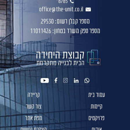
8785*
office@the-unit.co.il
מספר קבלן רשום: 29530
מספר ספק משרד בטחון: 11011426
youtube
facebook
instagram
linkedin
whatsapp
עמוד בית
קריירה
קיימות
צור קשר
פרויקטים
מפת אתר
אודות
הצהרת נגישות