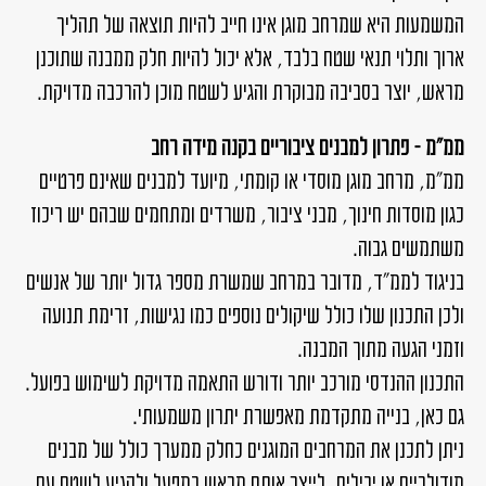
המשמעות היא שמרחב מוגן אינו חייב להיות תוצאה של תהליך
ארוך ותלוי תנאי שטח בלבד, אלא יכול להיות חלק ממבנה שתוכנן
מראש, יוצר בסביבה מבוקרת והגיע לשטח מוכן להרכבה מדויקת.
ממ"מ – פתרון למבנים ציבוריים בקנה מידה רחב
ממ"מ, מרחב מוגן מוסדי או קומתי, מיועד למבנים שאינם פרטיים
כגון מוסדות חינוך, מבני ציבור, משרדים ומתחמים שבהם יש ריכוז
משתמשים גבוה.
בניגוד לממ"ד, מדובר במרחב שמשרת מספר גדול יותר של אנשים
ולכן התכנון שלו כולל שיקולים נוספים כמו נגישות, זרימת תנועה
וזמני הגעה מתוך המבנה.
התכנון ההנדסי מורכב יותר ודורש התאמה מדויקת לשימוש בפועל.
גם כאן, בנייה מתקדמת מאפשרת יתרון משמעותי.
ניתן לתכנן את המרחבים המוגנים כחלק ממערך כולל של מבנים
מודולריים או יבילים, לייצר אותם מראש במפעל ולהגיע לשטח עם