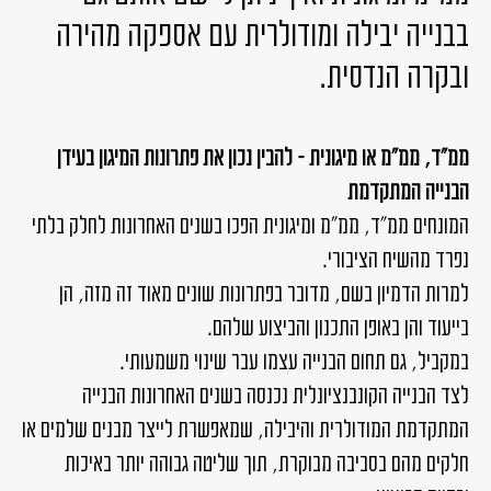
בבנייה יבילה ומודולרית עם אספקה מהירה
ובקרה הנדסית.
ממ"ד, ממ"מ או מיגונית – להבין נכון את פתרונות המיגון בעידן
הבנייה המתקדמת
המונחים ממ"ד, ממ"מ ומיגונית הפכו בשנים האחרונות לחלק בלתי
נפרד מהשיח הציבורי.
למרות הדמיון בשם, מדובר בפתרונות שונים מאוד זה מזה, הן
בייעוד והן באופן התכנון והביצוע שלהם.
במקביל, גם תחום הבנייה עצמו עבר שינוי משמעותי.
לצד הבנייה הקונבנציונלית נכנסה בשנים האחרונות הבנייה
המתקדמת המודולרית והיבילה, שמאפשרת לייצר מבנים שלמים או
חלקים מהם בסביבה מבוקרת, תוך שליטה גבוהה יותר באיכות