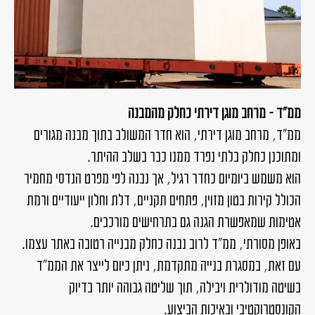
ממ"ד – מרחב מוגן דירתי כחלק מהמבנה
ממ"ד, מרחב מוגן דירתי, הוא חדר המשולב בתוך מבנה מגורים
ומתוכנן כחלק בלתי נפרד ממנו כבר בשלב ההיתר.
הוא משמש ביומיום כחדר רגיל, אך נבנה לפי מפרט הנדסי מחמיר
הכולל קירות בטון מזוין, פתחים תקניים, דלת וחלון ייעודיים ורמת
אטימות שמאפשרת הגנה גם בתרחישים מורכבים.
באופן מסורתי, ממ"ד לרוב נבנה כחלק מבנייה רטובה באתר עצמו.
עם זאת, במסגרת בנייה מתקדמת, ניתן כיום לייצר את הממ"ד
בשיטה מודולרית ויבילה, תוך שליטה גבוהה יותר בדיוק
הקונסטרוקטיבי ובאיכות הביצוע.