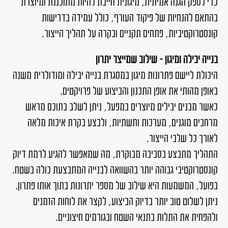
כדי לספק הגנה אמיתית, מיגונית חייבת להיות מתוכננת ומיוצרת
בהתאם להנחיות של פיקוד העורף, כולל עמידה בדרישות
קונסטרוקטיביות, פתחים תקניים ובקרה על תהליך הייצור.
בנייה יבילה ומיגון – שילוב שמייצר יתרון
היכולת ליישם פתרונות מיגון במסגרת בנייה יבילה ומודולרית משנה
באופן מהותי את אופן התכנון והביצוע של פרויקטים.
כאשר מבנים יבילים מיוצרים במפעל, ניתן לשלב בתוכם מראש
מרחבים מוגנים, מערכות ותשתיות, ולבצע בקרת איכות מלאה
לאורך כל שלבי הייצור.
התהליך מתבצע בסביבה מבוקרת, מה שמאפשר להגיע לרמת דיוק
קונסטרוקטיבי גבוהה יותר בהשוואה לבנייה המתבצעת כולה בשטח.
בפועל, המשמעות היא שילוב של מספר יתרונות בתוך אותו פתרון.
ניתן לשלוט טוב יותר בדיוק הביצוע, לקצר את לוחות הזמנים
ולהפחית את התלות בתנאי השטח ובגורמים חיצוניים.