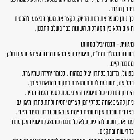
פתרון מוגדר.
כך ניתן לשפר את רמת הדיוק, לקצר את משך הביצוע ולהבטיח
תיאום מלא בין המערכות השונות כבר בשלב התכנון.
מיגונית – מבנה יביל במהותו
בשונה מממ"ד וממ"מ, מיגונית היא מראש מבנה עצמאי שאינו חלק
ממבנה קיים.
בפועל, מדובר בפתרון יביל במהותו, כלומר יחידה שמיוצרת
במלואה, משונעת לשטח ומוצבת במקום בהתאם לצורך.
היתרון המרכזי של מיגונית הוא ביכולת לספק מענה מהיר.
ניתן להציב אותה בפרקי זמן קצרים יחסית ולתת פתרון מיגון גם
באזורים שבהם אין תשתית קיימת או כאשר נדרש מענה מיידי.
עם זאת, חשוב להדגיש שלא כל מבנה שמוצג כמיגונית אכן עומד
בדרישות ובתקנים.