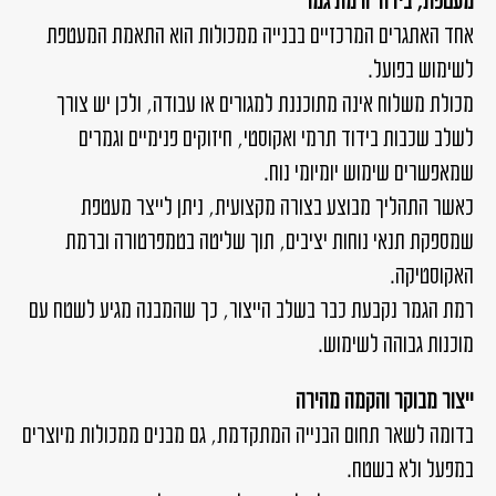
מעטפת, בידוד ורמת גמר
אחד האתגרים המרכזיים בבנייה ממכולות הוא התאמת המעטפת
לשימוש בפועל.
מכולת משלוח אינה מתוכננת למגורים או עבודה, ולכן יש צורך
לשלב שכבות בידוד תרמי ואקוסטי, חיזוקים פנימיים וגמרים
שמאפשרים שימוש יומיומי נוח.
כאשר התהליך מבוצע בצורה מקצועית, ניתן לייצר מעטפת
שמספקת תנאי נוחות יציבים, תוך שליטה בטמפרטורה וברמת
האקוסטיקה.
רמת הגמר נקבעת כבר בשלב הייצור, כך שהמבנה מגיע לשטח עם
מוכנות גבוהה לשימוש.
ייצור מבוקר והקמה מהירה
בדומה לשאר תחום הבנייה המתקדמת, גם מבנים ממכולות מיוצרים
במפעל ולא בשטח.