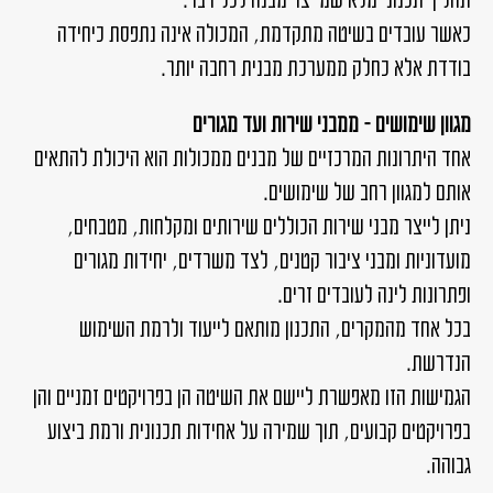
כאשר עובדים בשיטה מתקדמת, המכולה אינה נתפסת כיחידה
בודדת אלא כחלק ממערכת מבנית רחבה יותר.
מגוון שימושים – ממבני שירות ועד מגורים
אחד היתרונות המרכזיים של מבנים ממכולות הוא היכולת להתאים
אותם למגוון רחב של שימושים.
ניתן לייצר מבני שירות הכוללים שירותים ומקלחות, מטבחים,
מועדוניות ומבני ציבור קטנים, לצד משרדים, יחידות מגורים
ופתרונות לינה לעובדים זרים.
בכל אחד מהמקרים, התכנון מותאם לייעוד ולרמת השימוש
הנדרשת.
הגמישות הזו מאפשרת ליישם את השיטה הן בפרויקטים זמניים והן
בפרויקטים קבועים, תוך שמירה על אחידות תכנונית ורמת ביצוע
גבוהה.