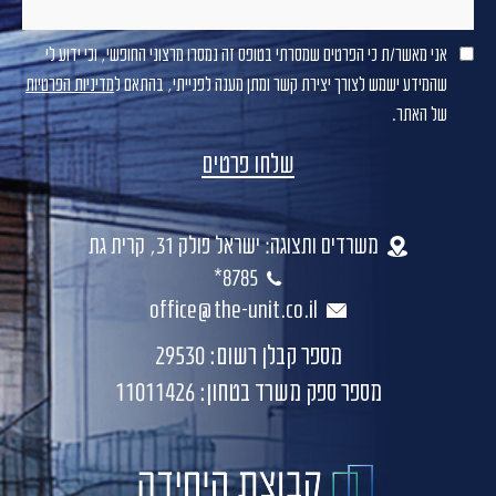
אני מאשר/ת כי הפרטים שמסרתי בטופס זה נמסרו מרצוני החופשי, וכי ידוע לי
שהמידע ישמש לצורך יצירת קשר ומתן מענה לפנייתי, בהתאם ל
מדיניות הפרטיות
של האתר.
משרדים ותצוגה: ישראל פולק 31, קרית גת
8785*
office@the-unit.co.il
מספר קבלן רשום: 29530
מספר ספק משרד בטחון: 11011426