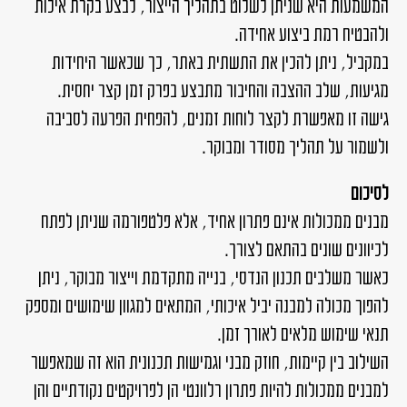
המשמעות היא שניתן לשלוט בתהליך הייצור, לבצע בקרת איכות
ולהבטיח רמת ביצוע אחידה.
במקביל, ניתן להכין את התשתית באתר, כך שכאשר היחידות
מגיעות, שלב ההצבה והחיבור מתבצע בפרק זמן קצר יחסית.
גישה זו מאפשרת לקצר לוחות זמנים, להפחית הפרעה לסביבה
ולשמור על תהליך מסודר ומבוקר.
לסיכום
מבנים ממכולות אינם פתרון אחיד, אלא פלטפורמה שניתן לפתח
לכיוונים שונים בהתאם לצורך.
כאשר משלבים תכנון הנדסי, בנייה מתקדמת וייצור מבוקר, ניתן
להפוך מכולה למבנה יביל איכותי, המתאים למגוון שימושים ומספק
תנאי שימוש מלאים לאורך זמן.
השילוב בין קיימות, חוזק מבני וגמישות תכנונית הוא זה שמאפשר
למבנים ממכולות להיות פתרון רלוונטי הן לפרויקטים נקודתיים והן