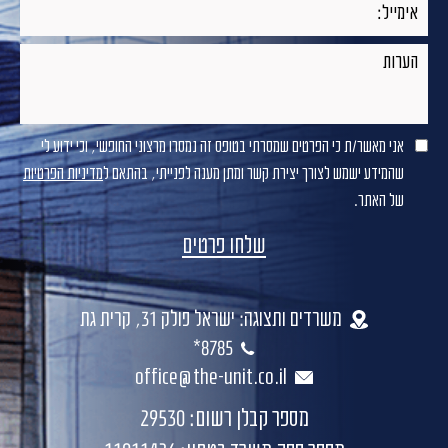
אני מאשר/ת כי הפרטים שמסרתי בטופס זה נמסרו מרצוני החופשי, וכי ידוע לי
שהמידע ישמש לצורך יצירת קשר ומתן מענה לפנייתי, בהתאם ל
מדיניות הפרטיות
של האתר.
משרדים ותצוגה: ישראל פולק 31, קרית גת
8785*
office@the-unit.co.il
מספר קבלן רשום: 29530