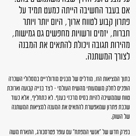
אם בעבר החשיבה הייתה כמעט תמיד על
פתרון קבוע לטווח ארוך,
היום יותר ויותר
חברות, יזמים ורשויות מחפשים גם גמישות,
מהירות תגובה
ויכולת להתאים את המבנה
לצורך המשתנה.
בתוך המציאות הזו, מודלים של מבנים מודולריים במסלולי השכרה
הופכים לחלק משמעותי מהשיח העולמי – לצד בנייה קבועה וארוכת
טווח שממשיכה להיות בסיס מרכזי בענף. לא כתחליף, אלא כעוד
שכבת פתרון שמאפשרת להתאים את המענה למציאות המשתנה
של השוק.
בפרק חדש של ״אנשי המפתח״ עם עופר פטרסבורג, התארח משה