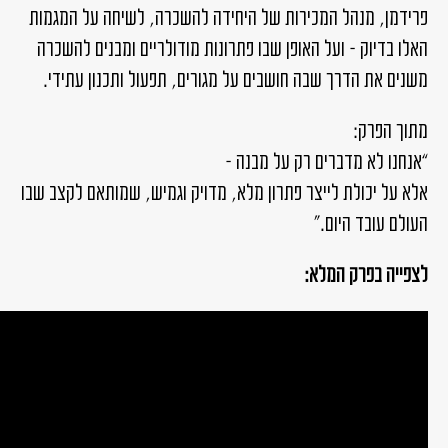
פרידמן, מנהל המכירות של היחידה להשכרה, לשיחה על המגמות
האלו בדיוק – ועל האופן שבו פתרונות מודולריים ומבנים להשכרה
משנים את הדרך שבה חושבים על מגורים, תפעול ותכנון עתידי.
מתוך הפרק:
“אנחנו לא מדברים רק על מבנה –
אלא על יכולת לייצר פתרון מלא, מדויק וגמיש, שמותאם לקצב שבו
העולם עובד היום.”
לצפייה בפרק המלא: