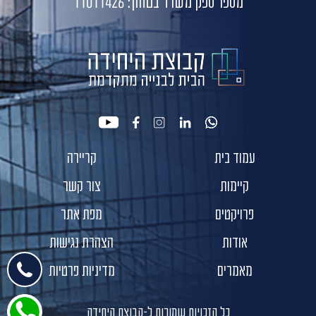
מספר ספק משרד בטחון: 11011426
youtube
facebook
instagram
linkedin
whatsapp
עמוד בית
קריירה
קיימות
צור קשר
פרויקטים
מפת אתר
אודות
הצהרת נגישות
מאמרים
מדיניות פרטיות
כל הזכויות שמורות ל-קבוצת היחידה