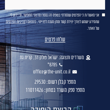
אני מאשר/ת כי הפרטים שמסרתי בטופס זה נמסרו מרצוני החופשי, וכי ידוע לי
שהמידע ישמש לצורך יצירת קשר ומתן מענה לפנייתי, בהתאם ל
מדיניות הפרטיות
של האתר.
משרדים ותצוגה: ישראל פולק 31, קרית גת
8785*
office@the-unit.co.il
מספר קבלן רשום: 29530
מספר ספק משרד בטחון: 11011426