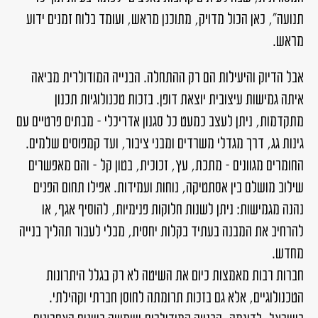
תנועה", כאן הכול מדויק, מתוכנן מראש, ועומד בלוח זמנים ידוע
מראש.
אבל הדיוק והיעילות הם רק ההתחלה. הבנייה המודולרית מביאה
איתה גמישות עיצובית יוצאת דופן. בזכות טכנולוגיות תכנון
מתקדמות, ניתן לעצב כמעט כל סגנון אדריכלי – מבתים פרטיים עם
גינות גג, דרך מגדלי משרדים ומבני ציבור, ועד קמפוסים שלמים.
החומרים מגוונים – מתכת, עץ, זכוכית, בטון קל – והם מאפשרים
שילוב מושלם בין אסתטיקה, נוחות ועמידות. אפילו תחום הפנים
נהנה מגמישות: ניתן לשנות חלוקות פנימיות, להוסיף אגף, או
להרחיב את המבנה בעתיד בקלות יחסית, מבלי לעבור תהליך בנייה
מחדש.
חברות רבות מאמצות כיום את השיטה לא רק בגלל היתרונות
הטכנולוגיים, אלא גם בזכות תרומתה לחוסן חברתי וקהילתי.