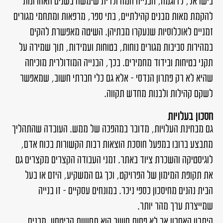
בישראל, לדוגמה, הבנייה המודולרית שימשה בשנים האחרונות
להקמת מאות מבנים קהילתיים, בתי ספר, מרפאות ומתחמי מגורים
זמניים לאוכלוסיות שנעקרו מבתיהן. השיטה מאפשרת להקים
במהירות סביבות מגורים נוחות, בטוחות ועמידות, תוך שמירה על
תקני בטיחות ובידוד מחמירים. בכך, הבנייה המודולרית מוכיחה
שהיא לא רק פתרון הנדסי – אלא גם כלי חברתי חשוב, שמאפשר
לשקם קהילות ולבנות מחדש תקווה.
חסכון בעלויות
גם מבחינת העלויות, מדובר במהפכה של ממש. העובדה שהתהליך
מתבצע ברובו במפעל חוסכת הוצאות רבות הקשורות בכוח אדם,
לוגיסטיקה והשכרת ציוד באתר. זמני העבודה הקצרים מקצרים גם
את תקופת המימון של הפרויקט, וכך גם המשקיע, היזם או בעל
הבית נהנים מחיסכון כספי ניכר. במונחים עסקיים – זו בנייה
שמייצרת ערך מהר יותר.
היתרון האחרון אך לא פחות חשוב הוא תחושת הביטחון. מבנים