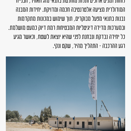
לוחות זמנים ארוכים ותלות מוחלטת בתנאי מזג האוויר, הבנייה
המודולרית מציעה אלטרנטיבה חכמה ומדויקת. יחידות המבנה
נבנות בתנאי מפעל מבוקרים, תוך שימוש במכונות מתקדמות
ובמערכות מדידה דיגיטליות המבטיחות רמת דיוק כמעט מושלמת.
כל יחידה נבדקת ונבחנת לפני שהיא יוצאת לשטח, וכאשר מגיע
רגע ההרכבה – התהליך מהיר, שקט ונקי.