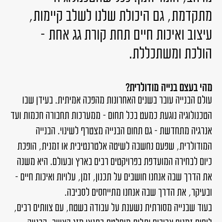
מתקדמת, גם היכולת שלנו לשלב קיימות,
עיצוב ואיכות
חיים תחת קורת גג אחת –
הולכת ומשתכללת.
מהי בעצם בנייה מודולרית?
עולם הבנייה עובר בשנים האחרונות מהפכה אמיתית. בעידן שבו
הטכנולוגיה נוגעת כמעט בכל תחום – ממערכות תחבורה חכמות ועד
אנרגיה מתחדשת – גם תחום הבנייה מצטרף לשינוי. הבנייה
המודולרית, שפעם נחשבה לשיטה אלטרנטיבית או זמנית, הופכת
כיום לבחירה המועדפת בפרויקטים רבים בארץ ובעולם. היא משנה
את הדרך שבה אנחנו חושבים על תכנון, זמן, עלויות ואיכות חיים –
ובעיקר, את הדרך שבה אנחנו מתייחסים לסביבה.
בעוד שבנייה מסורתית נשענת על עבודה בשטח, עם צוותים רבים,