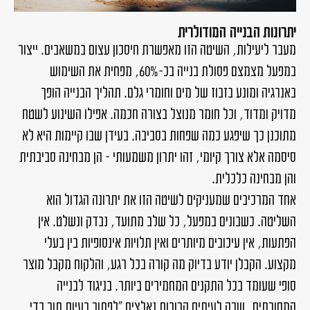
יתרונות הבנייה המודולרית
מעבר ליעילות, השיטה הזו מאפשרת חיסכון עצום במשאבים. ייצור
במפעל מצמצם פסולת בנייה בכ-60%, מפחית את השימוש
באנרגיה ומונע בזבוז של מים וחומרי גלם. תהליך הבנייה הופך
מדויק ומדוד, וכל חומר מנוצל בצורה חכמה. אפילו השינוע לשטח
מתוכנן כך שיפגע כמה שפחות בסביבה. בעידן שבו קיימות היא לא
סיסמה אלא צורך קיומי, זהו יתרון משמעותי – הן מבחינה סביבתית
והן מבחינה כלכלית.
אחד המרכיבים שמעניקים לשיטה הזו את יתרונה הגדול הוא
השליטה. כשבונים במפעל, כל שלב מתועד, נבדק ונשלט. אין
הפתעות, אין עיכובים מיותרים ואין תלויות אינסופיות בין בעלי
מקצוע. הקבלן יודע בדיוק מה קורה בכל רגע, והלקוח מקבל מוצר
סופי שעומד בכל התקנים המחמירים ביותר. בניגוד לבנייה
המסורתית, שבה לעיתים קרובות נאלצים "לפתור בעיות תוך כדי