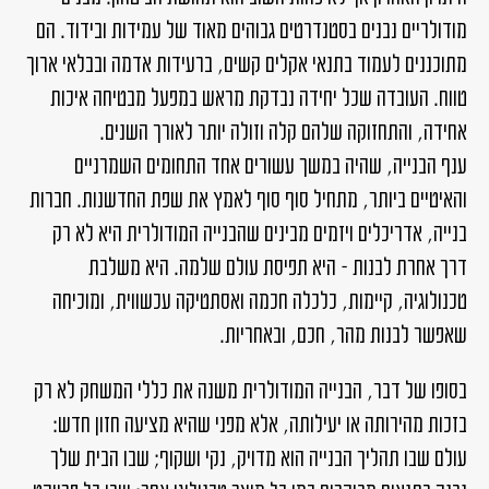
מודולריים נבנים בסטנדרטים גבוהים מאוד של עמידות ובידוד. הם
מתוכננים לעמוד בתנאי אקלים קשים, ברעידות אדמה ובבלאי ארוך
טווח. העובדה שכל יחידה נבדקת מראש במפעל מבטיחה איכות
אחידה, והתחזוקה שלהם קלה וזולה יותר לאורך השנים.
ענף הבנייה, שהיה במשך עשורים אחד התחומים השמרניים
והאיטיים ביותר, מתחיל סוף סוף לאמץ את שפת החדשנות. חברות
בנייה, אדריכלים ויזמים מבינים שהבנייה המודולרית היא לא רק
דרך אחרת לבנות – היא תפיסת עולם שלמה. היא משלבת
טכנולוגיה, קיימות, כלכלה חכמה ואסתטיקה עכשווית, ומוכיחה
שאפשר לבנות מהר, חכם, ובאחריות.
בסופו של דבר, הבנייה המודולרית משנה את כללי המשחק לא רק
בזכות מהירותה או יעילותה, אלא מפני שהיא מציעה חזון חדש:
עולם שבו תהליך הבנייה הוא מדויק, נקי ושקוף; שבו הבית שלך